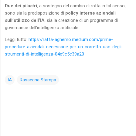
Due dei pilastri
, a sostegno del cambio di rotta in tal senso,
sono sia la predisposizione di
policy interne aziendali
sull’utilizzo dell’IA
, sia la creazione di un programma di
governance dell’intelligenza artificiale.
Leggi tutto:
https://raffa-aghemo.medium.com/prime-
procedure-aziendali-necessarie-per-un-corretto-uso-degli-
strumenti-di-intelligenza-04e9c5c39a20
IA
Rassegna Stampa
C
o
m
m
e