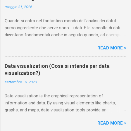
maggio 31, 2026
Quando si entra nel fantastico mondo dell'analisi dei dati il
primo ingrediente che serve sono... i dati. E le raccolte di dati
diventano fondamentali anche in seguito quando, ad esempio,
si vuole addestrare un modello di machine learning. In questa
READ MORE »
pagina annoto i siti dai quali è possibile scaricare gratuitamente
e legalmente dataset curati di dati. Chiunque può contribuire
segnalandone di nuovi nei commenti Sport statsbomb mette a
Data visualization (Cosa si intende per data
disposizione gratuitamente delle interessanti raccolte dedicate
visualization?)
al mondo del calcio e del football americano ; le trovi sulla loro
settembre 10, 2023
pagina github . Tra i data set dedicati al calcio e scaricabili
gratuitamente troviamo quelli relativi al campionato spagnolo
Data visualization is the graphical representation of
(La Liga) 2015/16, a EURO femminile 2022, alla 17 stagioni di
information and data. By using visual elements like charts,
Messi nel Barcellona ( "ogni tocco, ogni passaggio, ogni
graphs, and maps, data visualization tools provide an
dribbling" ), alle stagioni 2018/19, 2019/20, 2020/21 della Super
accessible way to see and understand trends, outliers, and
League Femminile inglese, oltre a una raccolta dedicata alla
READ MORE »
patterns in data. Additionally, it provides an excellent way for
storia (più o meno) del calcio, ecc. A...
employees or business owners to present data to non-