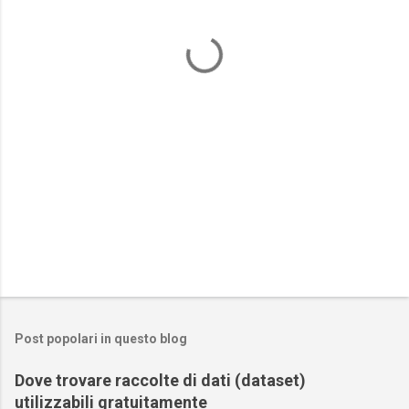
n
t
i
Post popolari in questo blog
Dove trovare raccolte di dati (dataset)
utilizzabili gratuitamente