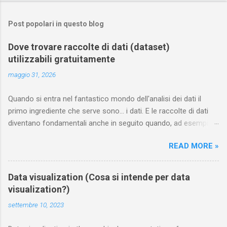
Post popolari in questo blog
Dove trovare raccolte di dati (dataset)
utilizzabili gratuitamente
maggio 31, 2026
Quando si entra nel fantastico mondo dell'analisi dei dati il
primo ingrediente che serve sono... i dati. E le raccolte di dati
diventano fondamentali anche in seguito quando, ad esempio,
si vuole addestrare un modello di machine learning. In questa
READ MORE »
pagina annoto i siti dai quali è possibile scaricare gratuitamente
e legalmente dataset curati di dati. Chiunque può contribuire
segnalandone di nuovi nei commenti Sport statsbomb mette a
Data visualization (Cosa si intende per data
disposizione gratuitamente delle interessanti raccolte dedicate
visualization?)
al mondo del calcio e del football americano ; le trovi sulla loro
settembre 10, 2023
pagina github . Tra i data set dedicati al calcio e scaricabili
gratuitamente troviamo quelli relativi al campionato spagnolo