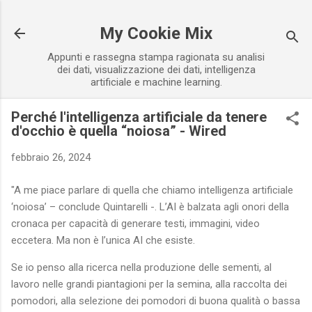
Passa ai contenuti principali
My Cookie Mix
Appunti e rassegna stampa ragionata su analisi
dei dati, visualizzazione dei dati, intelligenza
artificiale e machine learning.
Perché l'intelligenza artificiale da tenere
d'occhio è quella “noiosa” - Wired
febbraio 26, 2024
"A me piace parlare di quella che chiamo intelligenza artificiale
‘noiosa’ – conclude Quintarelli -. L’AI è balzata agli onori della
cronaca per capacità di generare testi, immagini, video
eccetera. Ma non è l’unica AI che esiste.
Se io penso alla ricerca nella produzione delle sementi, al
lavoro nelle grandi piantagioni per la semina, alla raccolta dei
pomodori, alla selezione dei pomodori di buona qualità o bassa