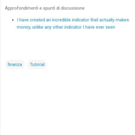
Approfondimenti e spunti di discussione
I have created an incredible indicator that actually makes
money, unlike any other indicator I have ever seen
finanza
Tutorial
C
o
m
m
e
n
t