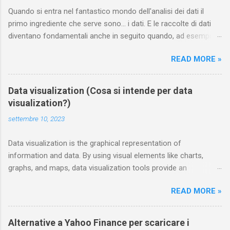
Quando si entra nel fantastico mondo dell'analisi dei dati il
primo ingrediente che serve sono... i dati. E le raccolte di dati
diventano fondamentali anche in seguito quando, ad esempio,
si vuole addestrare un modello di machine learning. In questa
READ MORE »
pagina annoto i siti dai quali è possibile scaricare gratuitamente
e legalmente dataset curati di dati. Chiunque può contribuire
segnalandone di nuovi nei commenti Sport statsbomb mette a
Data visualization (Cosa si intende per data
disposizione gratuitamente delle interessanti raccolte dedicate
visualization?)
al mondo del calcio e del football americano ; le trovi sulla loro
settembre 10, 2023
pagina github . Tra i data set dedicati al calcio e scaricabili
gratuitamente troviamo quelli relativi al campionato spagnolo
Data visualization is the graphical representation of
(La Liga) 2015/16, a EURO femminile 2022, alla 17 stagioni di
information and data. By using visual elements like charts,
Messi nel Barcellona ( "ogni tocco, ogni passaggio, ogni
graphs, and maps, data visualization tools provide an
dribbling" ), alle stagioni 2018/19, 2019/20, 2020/21 della Super
accessible way to see and understand trends, outliers, and
League Femminile inglese, oltre a una raccolta dedicata alla
READ MORE »
patterns in data. Additionally, it provides an excellent way for
storia (più o meno) del calcio, ecc. A...
employees or business owners to present data to non-
technical audiences without confusion. In the world of Big
Alternative a Yahoo Finance per scaricare i
Data, data visualization tools and technologies are essential to