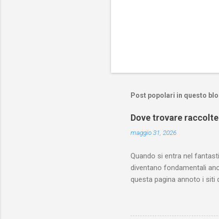
Post popolari in questo bl
Dove trovare raccolte 
maggio 31, 2026
Quando si entra nel fantastic
diventano fondamentali anch
questa pagina annoto i siti 
contribuire segnalandone d
raccolte dedicate al mondo de
calcio e scaricabili gratui