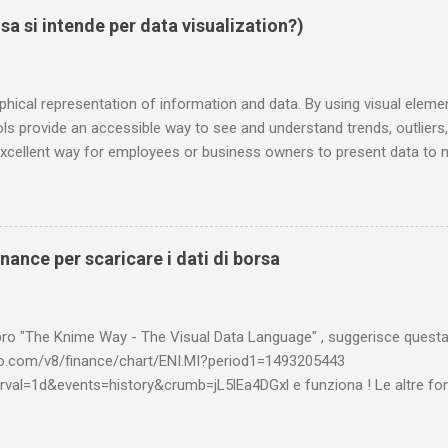
l Barcellona ( "ogni tocco, ogni passaggio, ogni dribbling" ), alle stag
sa si intende per data visualization?)
emminile inglese, oltre a una raccolta dedicata alla storia (più o men
aphical representation of information and data. By using visual elemen
ols provide an accessible way to see and understand trends, outliers,
n excellent way for employees or business owners to present data to
orld of Big Data, data visualization tools and technologies are essen
make data-driven decisions. ( https://www.tableau.com/learn/article
e of translating information into a visual context, such as a map or g
stand and pull insights from. The main goal of data visualization is t
nance per scaricare i dati di borsa
s in large data sets. The term is often used interchangeably with oth
ibro "The Knime Way - The Visual Data Language" , suggerisce quest
hoo.com/v8/finance/chart/ENI.MI?period1=1493205443
al=1d&events=history&crumb=jL5lEa4DGxl e funziona ! Le altre font
e pubblicato qui sotto, rimangono comunque valide alternative. *** D
amente lo storico dei dati di borsa da Yahoo Finance. Una scelta comp