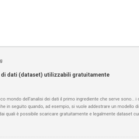
og
di dati (dataset) utilizzabili gratuitamente
o mondo dell'analisi dei dati il primo ingrediente che serve sono... i da
e in seguito quando, ad esempio, si vuole addestrare un modello di 
dai quali è possibile scaricare gratuitamente e legalmente dataset cur
i nuovi nei commenti Sport statsbomb mette a disposizione gratuitam
l calcio e del football americano ; le trovi sulla loro pagina github . 
tamente troviamo quelli relativi al campionato spagnolo (La Liga) 201