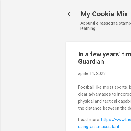
My Cookie Mix
Appunti e rassegna stampa r
learning.
In a few years’ ti
Guardian
aprile 11, 2023
Football, like most sports, 
clear advantages to incorpo
physical and tactical capab
the distance between the dat
Read more:
https://www.th
using-an-ai-assistant