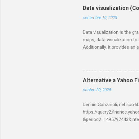
alla 17 stagioni di Messi ne
Data visualization (Co
2020/21 della Super League F
settembre 10, 2023
Data visualization is the gr
maps, data visualization to
Additionally, it provides a
without confusion. In the w
amounts of information and 
visualization is the practic
for the human brain to under
Alternative a Yahoo Fi
patterns, trends and outlier
ottobre 30, 2025
graphics, informa...
Dennis Ganzaroli, nel suo l
https://query2.finance.ya
&period2=1495797443&interv
elencato, nel post original
possibile scaricare gratuit