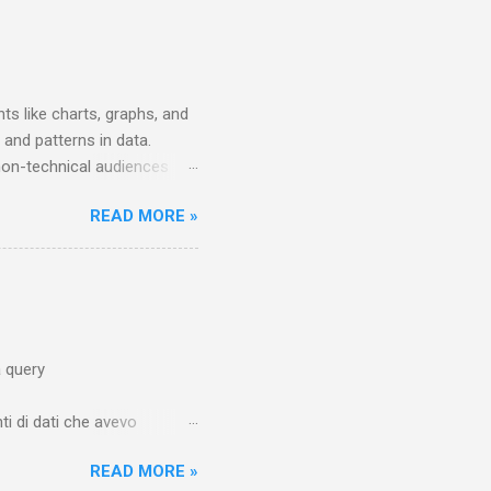
ioni 2018/19, 2019/20,
o) del calcio, ecc. A...
ts like charts, graphs, and
 and patterns in data.
 non-technical audiences
tial to analyze massive
READ MORE »
s/data-visualization ) Data
raph, to make data easier
o make it easier to identify
ers, including information
a query
i di dati che avevo
a qualche mese non è più
READ MORE »
rensibile, dettata