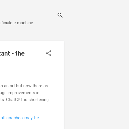
tificiale e machine
ant - the
en an art but now there are
 huge improvements in
hts. ChatGPT is shortening
ball-coaches-may-be-