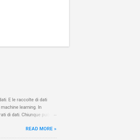
ti. E le raccolte di dati
machine learning. In
ati di dati. Chiunque può
ente delle interessanti
READ MORE »
Tra i data set dedicati al
5/16, a EURO femminile 2022,